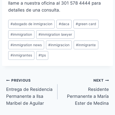
llame a nuestra oficina al 301 578 4444 para
detalles de una consulta.
#
abogado de inmigracion
#
daca
#
green card
#
immigration
#
immigration lawyer
#
immigration news
#
inmigracion
#
inmigrante
#
inmigrantes
#
tps
PREVIOUS
NEXT
Entrega de Residencia
Residente
Permanente a Ilsa
Permanente a María
Maribel de Aguilar
Ester de Medina