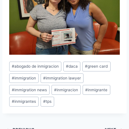
#
abogado de inmigracion
#
daca
#
green card
#
immigration
#
immigration lawyer
#
immigration news
#
inmigracion
#
inmigrante
#
inmigrantes
#
tps