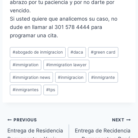
abrazo por tu paciencia y por no darte por
vencido.
Si usted quiere que analicemos su caso, no
dude en llamar al 301 578 4444 para
programar una cita.
#
abogado de inmigracion
#
daca
#
green card
#
immigration
#
immigration lawyer
#
immigration news
#
inmigracion
#
inmigrante
#
inmigrantes
#
tps
PREVIOUS
NEXT
Entrega de Residencia
Entrega de Recidencia