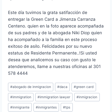
Este día tuvimos la grata satifacción de
entregar la Green Card a Jimenza Carranza
Centeno. quien en la foto aparece acompañada
de sus padres y de la abogada Niki Diop quien
ha acompañado a la familia en este proceso
exitoso de asilo. Felicidades por su nuevo
estatus de Residente Permanente..!Si usted
desea que analicemos su caso con gusto le
atenderemos, llame a nuestras oficinas al 301
578 4444
#
abogado de inmigracion
#
daca
#
green card
#
immigration
#
immigration lawyer
#
inmigracion
#
inmigrante
#
inmigrantes
#
tps