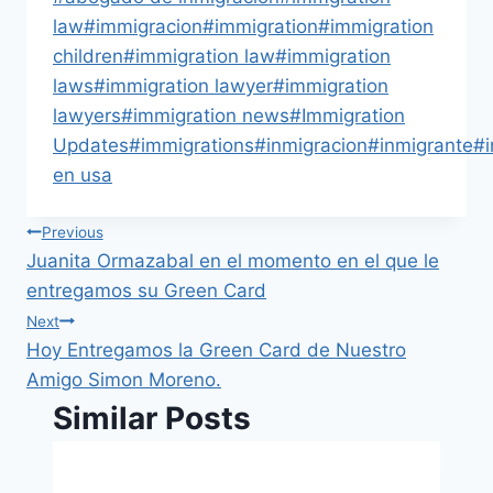
law
#
immigracion
#
immigration
#
immigration
children
#
immigration law
#
immigration
laws
#
immigration lawyer
#
immigration
lawyers
#
immigration news
#
Immigration
Updates
#
immigrations
#
inmigracion
#
inmigrante
#
en usa
Previous
Juanita Ormazabal en el momento en el que le
entregamos su Green Card
Next
Hoy Entregamos la Green Card de Nuestro
Amigo Simon Moreno.
Similar Posts