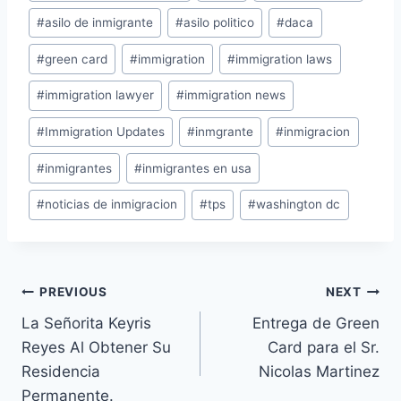
#
asilo de inmigrante
#
asilo politico
#
daca
#
green card
#
immigration
#
immigration laws
#
immigration lawyer
#
immigration news
#
Immigration Updates
#
inmgrante
#
inmigracion
#
inmigrantes
#
inmigrantes en usa
#
noticias de inmigracion
#
tps
#
washington dc
PREVIOUS
NEXT
La Señorita Keyris
Entrega de Green
Reyes Al Obtener Su
Card para el Sr.
Residencia
Nicolas Martinez
Permanente.