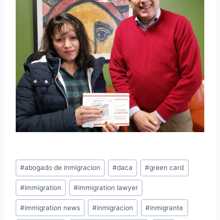
#
abogado de inmigracion
#
daca
#
green card
#
immigration
#
immigration lawyer
#
immigration news
#
inmigracion
#
inmigrante