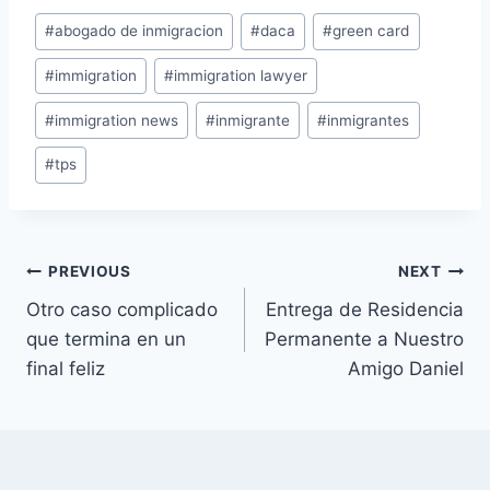
#
abogado de inmigracion
#
daca
#
green card
#
immigration
#
immigration lawyer
#
immigration news
#
inmigrante
#
inmigrantes
#
tps
PREVIOUS
NEXT
Otro caso complicado
Entrega de Residencia
que termina en un
Permanente a Nuestro
final feliz
Amigo Daniel