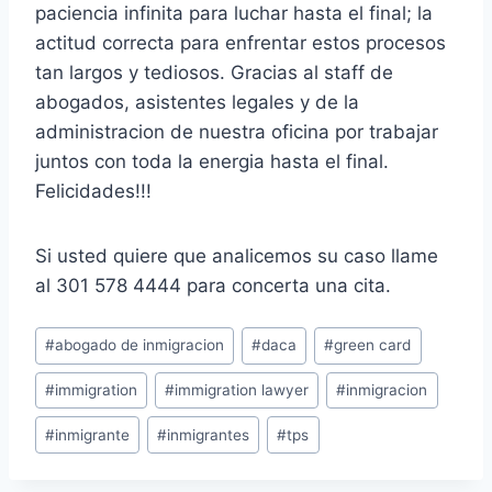
paciencia infinita para luchar hasta el final; la
actitud correcta para enfrentar estos procesos
tan largos y tediosos. Gracias al staff de
abogados, asistentes legales y de la
administracion de nuestra oficina por trabajar
juntos con toda la energia hasta el final.
Felicidades!!!
Si usted quiere que analicemos su caso llame
al 301 578 4444 para concerta una cita.
#
abogado de inmigracion
#
daca
#
green card
#
immigration
#
immigration lawyer
#
inmigracion
#
inmigrante
#
inmigrantes
#
tps