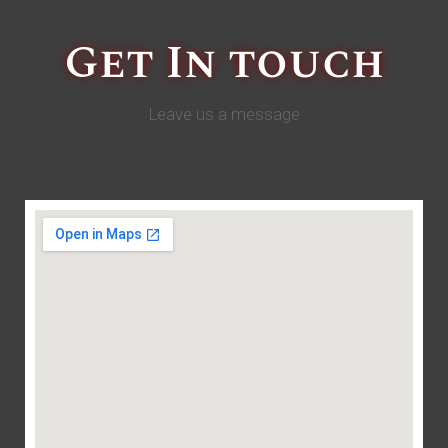
Get In touch
Leave us a message