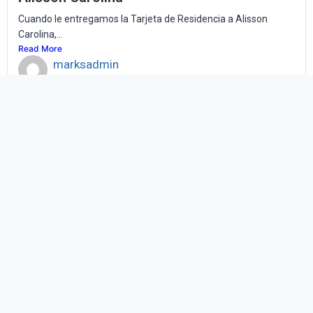
Cuando le entregamos la Tarjeta de Residencia a Alisson
Carolina,...
Read More
marksadmin
April 5, 2025
¡¡¡Entrega de Residencia Permanente de
Nuestra Amiga Yesenia!!!
Feliz momento para nuestra amiga Yesenia Marlene al
terminar un...
Read More
marksadmin
March 2, 2025