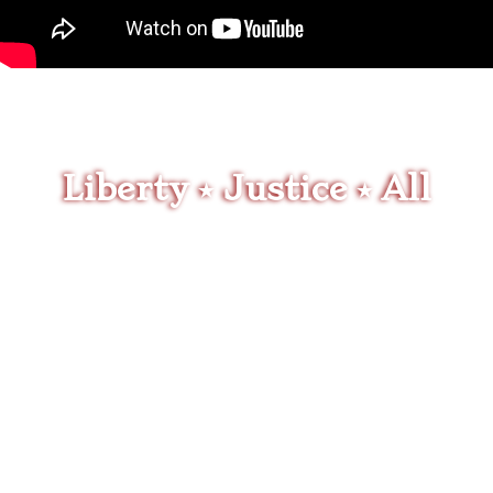
Liberty ⭑ Justice ⭑ All